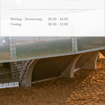
Montag - Donnerstag
06:30
-
16:00
Freitag
06:30
-
13:00
Druckversion
|
Sitemap
Login
© Metallbau Behnke GmbH
Webansicht