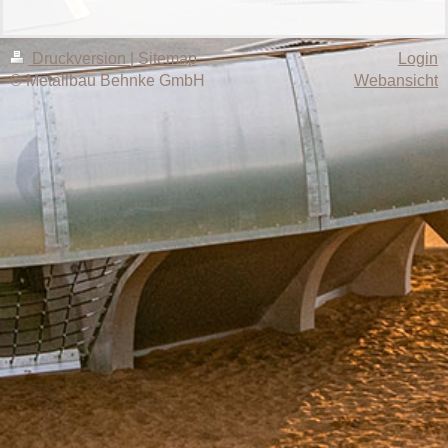
Druckversion
|
Sitemap
Login
© Metallbau Behnke GmbH
Webansicht